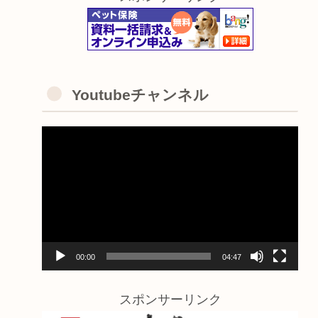
Youtubeチャンネル
動
画
プ
レ
ー
ヤ
00:00
04:47
ー
スポンサーリンク