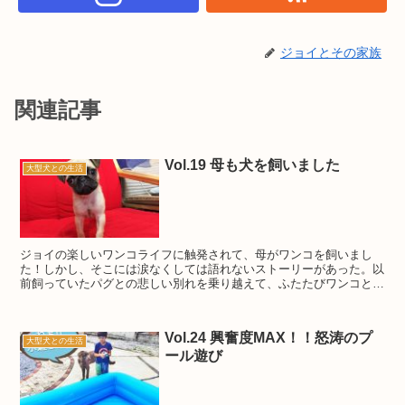
ジョイとその家族
関連記事
Vol.19 母も犬を飼いました
大型犬との生活
ジョイの楽しいワンコライフに触発されて、母がワンコを飼いまし
た！しかし、そこには涙なくしては語れないストーリーがあった。以
前飼っていたパグとの悲しい別れを乗り越えて、ふたたびワンコとの
生活が始まる。
Vol.24 興奮度MAX！！怒涛のプ
大型犬との生活
ール遊び