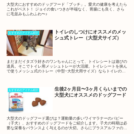
大型犬におすすめのドッグフード「ブッチ」。愛犬の健康を考えたら
これがベスト！ ジョイの食いつきが半端なく、胃腸にも良く、さら
に毛並みもふわふわ〜♪
トイレのしつけにオススメのメッ
おすすめのアイテム紹介
シュ式トレー（大型犬サイズ）
まだまだイタズラ好きのワンちゃんにとって、トイレシートは遊びの
道具。そこでトイレ用メッシュトレーが大活躍。トイレシートを挟ん
で使うメッシュ式のトレー（中型~大型犬用サイズ）ならトイレのし
つけもしやすくて取り外し式なのでお掃除もでおすすめです！
生後2ヶ月目〜3ヶ月くらいまでの
おすすめのアイテム紹介
大型犬にオススメのドッグフード
大型犬のドッグフード選びは？運動量の多いワイマラナーのパピー
（子犬）、おすすめのドッグフードをご紹介します。子犬の時期は必
要な栄養をバランスよく与えるのが大切。さらにプラスアルファの選
び方。