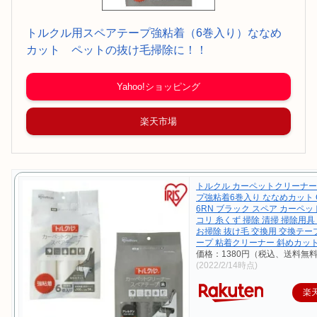
トルクル用スペアテープ強粘着（6巻入り）ななめ
カット ペットの抜け毛掃除に！！
Yahoo!ショッピング
楽天市場
トルクル カーペットクリーナ
プ強粘着6巻入り ななめカット C
6RN ブラック スペア カーペッ
コリ 糸くず 掃除 清掃 掃除用具
お掃除 抜け毛 交換用 交換テー
ープ 粘着クリーナー 斜めカッ
価格：1380円（税込、送料無料
(2022/2/14時点)
楽